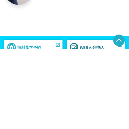
無料見学予約
WEB入会申込
ご予約いただいた時間に無料で各
専用のウェブサイトからオンライン
スペースのご見学ができます。
で無料入会申込ができます。
物件募集
シェアキッチン
不稼働資産や未利用時間を収益化
業務用の設備と営業許可を備えた
するivyCafeを運営可能な物件を
シェアキッチンを提供しています。
募集中です。
キッチンカー出店
レンタル利用
特別価格でスペース提供しておりま
撮影やパーティー、会議、セミナー、
す。初めての方もお気軽にご利用く
ワークショップ等にご利用くださ